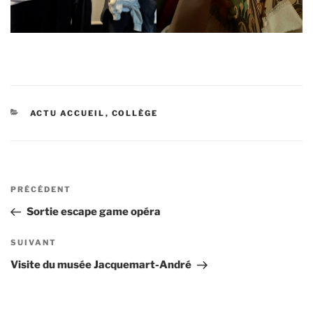
CATÉGORIES
ACTU ACCUEIL
,
COLLÈGE
Navigation
Article
PRÉCÉDENT
de
précédent
Sortie escape game opéra
l’article
Article
SUIVANT
suivant
Visite du musée Jacquemart-André