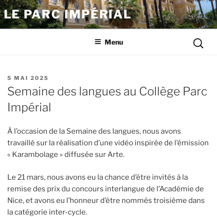
Aller
LE PARC IMPÉRIAL
au
contenu
Reche
principal
Menu
pour
:
PUBLIÉ
5 MAI 2025
LE
Semaine des langues au Collège Parc
Impérial
À l’occasion de la Semaine des langues, nous avons
travaillé sur la réalisation d’une vidéo inspirée de l’émission
« Karambolage » diffusée sur Arte.
Le 21 mars, nous avons eu la chance d’être invités à la
remise des prix du concours interlangue de l’Académie de
Nice, et avons eu l’honneur d’être nommés troisième dans
la catégorie inter-cycle.