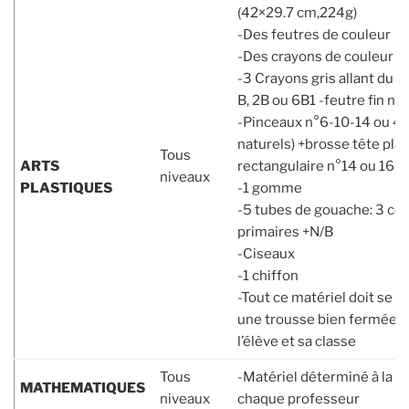
(42×29.7 cm,224g
-Des feutres de couleur
-Des crayons de couleur
-3 Crayons gris allant du s
B, 2B ou 6B1 -feutre fin noir
-Pinceaux n°6-10-14 ou 4-1
naturels) +brosse tête plat
Tous
ARTS
rectangulaire n°14 ou 16 
niveaux
PLASTIQUES
-1 gomme
-5 tubes de gouache: 3 co
primaires +N/B
-Ciseaux
-1 chiffon
-Tout ce matériel doit se t
une trousse bien fermée a
l’élève et sa classe
Tous
-Matériel déterminé à la r
MATHEMATIQUES
niveaux
chaque professeur