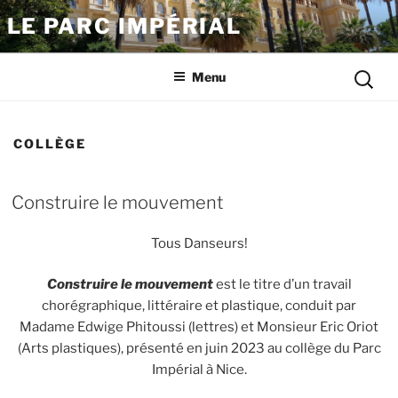
Aller
LE PARC IMPÉRIAL
au
contenu
Reche
principal
Menu
pour
:
COLLÈGE
Construire le mouvement
Tous Danseurs!
Construire le mouvement
est le titre d’un travail
chorégraphique, littéraire et plastique, conduit par
Madame Edwige Phitoussi (lettres) et Monsieur Eric Oriot
(Arts plastiques), présenté en juin 2023 au collège du Parc
Impérial à Nice.