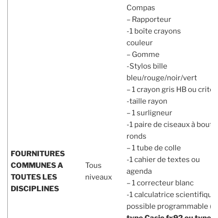
Com
– Rapporteur
-1 boîte crayons
couleu
– Gomme
-Stylos bille
bleu/rouge/noir/
– 1 crayon gris HB ou crité
-taille 
– 1 surligneur
-1 paire de ciseaux à bouts
ronds
– 1 tube de colle
FOURNITURES
-1 cahier de textes ou
COMMUNES
A
Tous
agenda
TOUTES
LES
niveaux
– 1 correcteur blanc
DISCIPLINES
-1 calculatrice scientifique
possible programmable (6