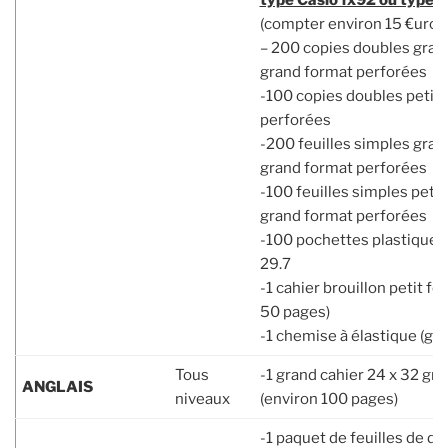
type Casio fx92 ou type T
(compter environ 15 €uros
– 200 copies doubles gran
grand format perforées
-100 copies doubles petits
perforées
-200 feuilles simples gran
grand format perforées
-100 feuilles simples petit
grand format perforées
-100 pochettes plastiques 
29.7
-1 cahier brouillon petit fo
50 pages)
-1 chemise à élastique (gr
Tous
-1 grand cahier 24 x 32 gr
ANGLAIS
niveaux
(environ 100 pages)
-1 paquet de feuilles de d