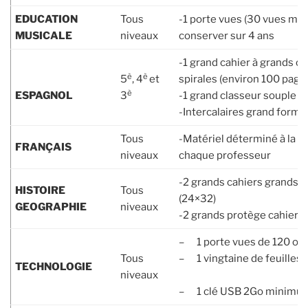
EDUCATION
Tous
-1 porte vues (30 vues mi
MUSICALE
niveaux
conserver sur 4 ans
-1 grand cahier à grands c
è
è
5
, 4
et
spirales (environ 100 page
è
ESPAGNOL
3
-1 grand classeur souple et
-Intercalaires grand forma
Tous
-Matériel déterminé à la r
FRANÇAIS
niveaux
chaque professeur
-2 grands cahiers grands c
HISTOIRE
Tous
(24×32)
GEOGRAPHIE
niveaux
-2 grands protège cahiers
– 1 porte vues de 120 
Tous
– 1 vingtaine de feuilles 
TECHNOLOGIE
niveaux
– 1 clé USB 2Go minimu