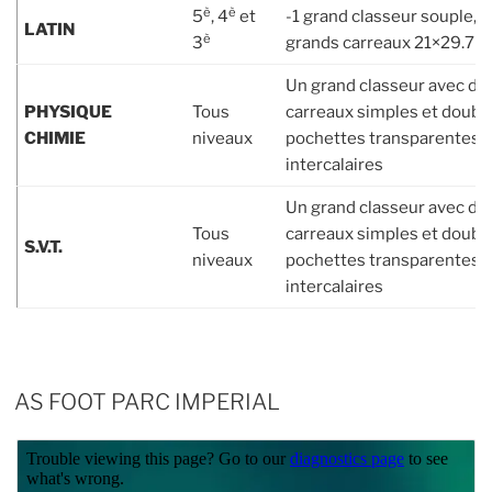
è
è
5
, 4
et
-1 grand classeur souple, fe
LATIN
è
3
grands carreaux 21×29.7
Un grand classeur avec des
PHYSIQUE
Tous
carreaux simples et double
CHIMIE
niveaux
pochettes transparentes e
intercalaires
Un grand classeur avec des
Tous
carreaux simples et double
S.V.T.
niveaux
pochettes transparentes e
intercalaires
AS FOOT PARC IMPERIAL