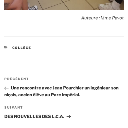
Auteure : Mme Payot
CATÉGORIES
COLLÈGE
Navigation
Article
PRÉCÉDENT
de
précédent
Une rencontre avec Jean Pourchier un ingénieur son
l’article
niçois, ancien élève au Parc Impérial.
Article
SUIVANT
suivant
DES NOUVELLES DES L.C.A.