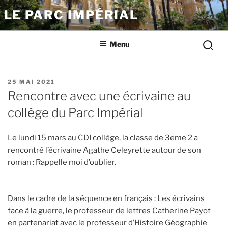
Aller
LE PARC IMPÉRIAL
au
contenu
Reche
principal
Menu
pour
:
PUBLIÉ
25 MAI 2021
LE
Rencontre avec une écrivaine au
collège du Parc Impérial
Le lundi 15 mars au CDI collège, la classe de 3eme 2 a
rencontré l’écrivaine Agathe Celeyrette autour de son
roman : Rappelle moi d’oublier.
Dans le cadre de la séquence en français : Les écrivains
face à la guerre, le professeur de lettres Catherine Payot
en partenariat avec le professeur d’Histoire Géographie