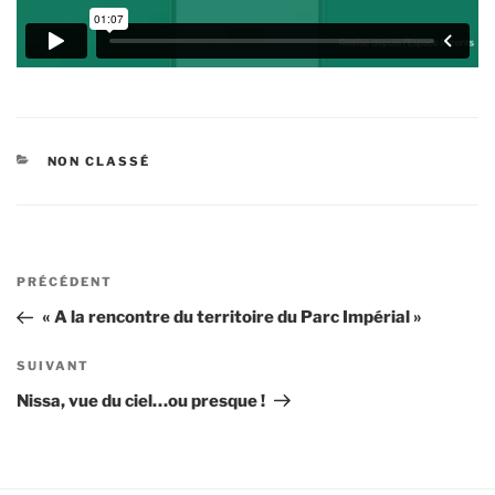
CATÉGORIES
NON CLASSÉ
Navigation
Article
PRÉCÉDENT
de
précédent
« A la rencontre du territoire du Parc Impérial »
l’article
Article
SUIVANT
suivant
Nissa, vue du ciel…ou presque !