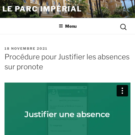
Aller
LE PARC IMPÉRIAL
au
contenu
Reche
principal
Menu
pour
:
PUBLIÉ
18 NOVEMBRE 2021
LE
Procédure pour Justifier les absences
sur pronote