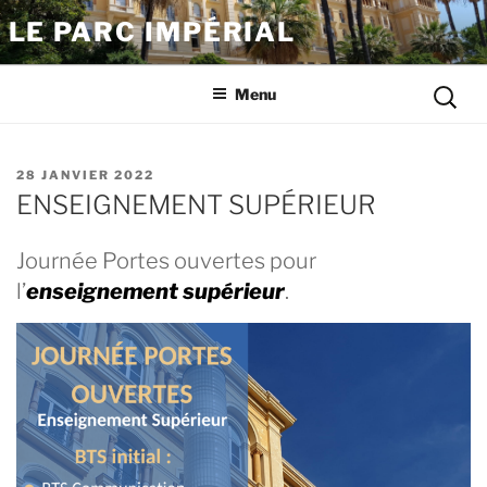
Aller
LE PARC IMPÉRIAL
au
contenu
Reche
principal
Menu
pour
:
PUBLIÉ
28 JANVIER 2022
LE
ENSEIGNEMENT SUPÉRIEUR
Journée Portes ouvertes pour
l’
enseignement supérieur
.