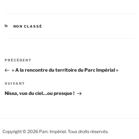
CATÉGORIES
NON CLASSÉ
Navigation
Article
PRÉCÉDENT
de
précédent
« A la rencontre du territoire du Parc Impérial »
l’article
Article
SUIVANT
suivant
Nissa, vue du ciel…ou presque !
Copyright © 2026 Parc Impérial. Tous droits réservés.