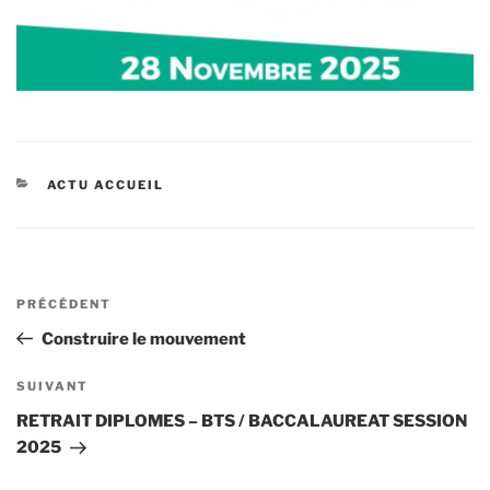
CATÉGORIES
ACTU ACCUEIL
Navigation
Article
PRÉCÉDENT
de
précédent
Construire le mouvement
l’article
Article
SUIVANT
suivant
RETRAIT DIPLOMES – BTS / BACCALAUREAT SESSION
2025