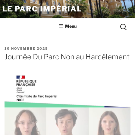
Aller
LE PARC IMPÉRIAL
au
contenu
Reche
principal
Menu
pour
:
PUBLIÉ
10 NOVEMBRE 2025
LE
Journée Du Parc Non au Harcèlement