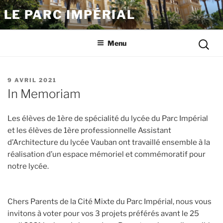
Aller
LE PARC IMPÉRIAL
au
contenu
Reche
principal
Menu
pour
:
PUBLIÉ
9 AVRIL 2021
LE
In Memoriam
Les élèves de 1ère de spécialité du lycée du Parc Impérial
et les élèves de 1ère professionnelle Assistant
d’Architecture du lycée Vauban ont travaillé ensemble à la
réalisation d’un espace mémoriel et commémoratif pour
notre lycée.
Chers Parents de la Cité Mixte du Parc Impérial, nous vous
invitons à voter pour vos 3 projets préférés avant le 25