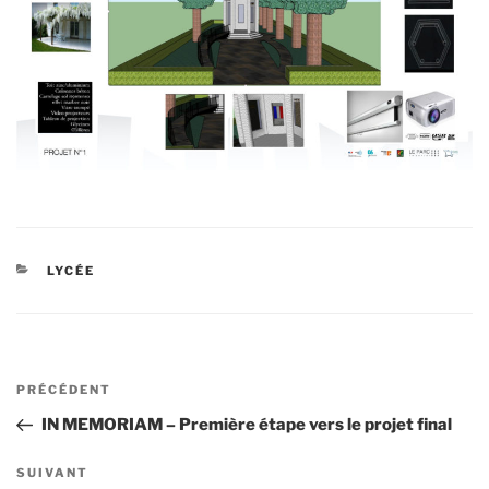
CATÉGORIES
LYCÉE
Navigation
Article
PRÉCÉDENT
de
précédent
IN MEMORIAM – Première étape vers le projet final
l’article
Article
SUIVANT