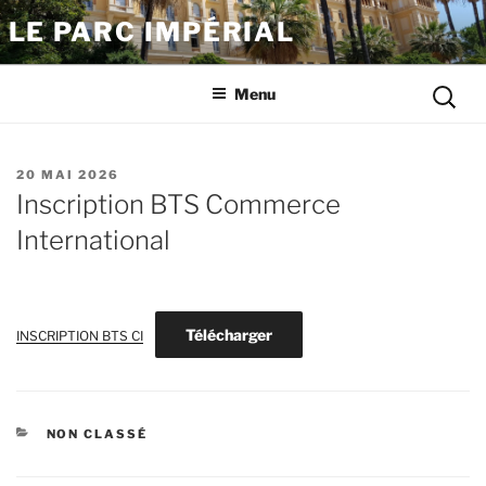
Aller
LE PARC IMPÉRIAL
au
contenu
Reche
principal
Menu
pour
:
PUBLIÉ
20 MAI 2026
LE
Inscription BTS Commerce
International
Télécharger
INSCRIPTION BTS CI
CATÉGORIES
NON CLASSÉ