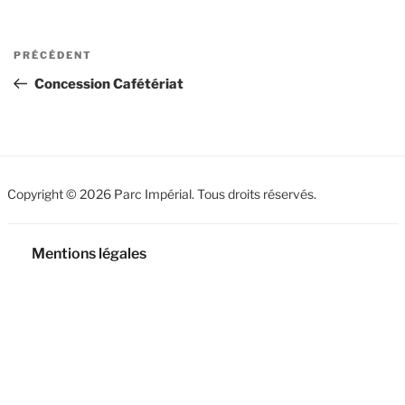
Navigation
Article
PRÉCÉDENT
de
précédent
Concession Cafétériat
l’article
Copyright © 2026 Parc Impérial. Tous droits réservés.
Mentions légales